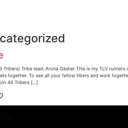
categorized
e
Tribers) Tribe lead: Arona Gasher This is my TLV runners 
rails together. To see all your fellow tibers and work toget
Join 49 Tribers […]
לא